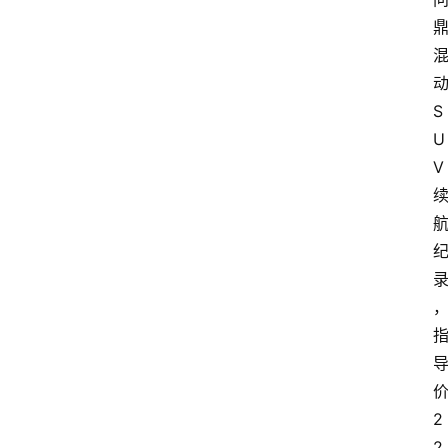
S
U
V
2
2