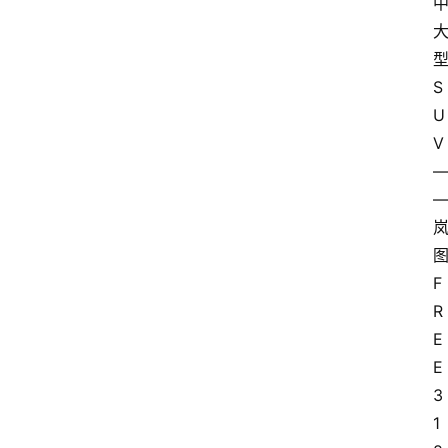
S
U
V
F
R
E
E 
3
1