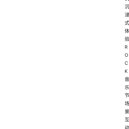
R
O
C
K