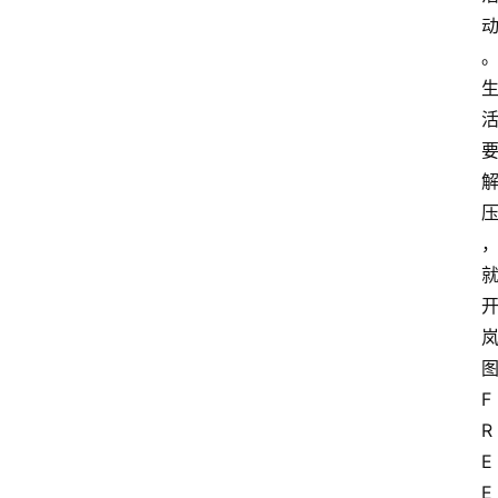
F
R
E
E 