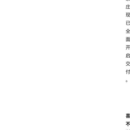
新
车
爆
料
试
驾
测
评
登录
注册
汽
车
导
购
汽
车