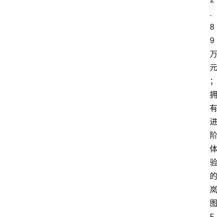
.
8
9
F