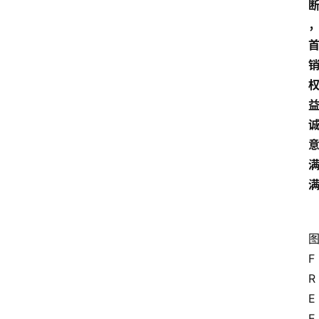
3
1
5
业
界
人
物
车
生
活
F
R
E
E 