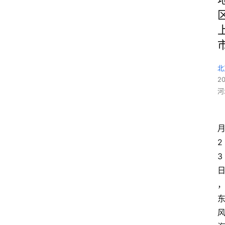
北
2
河
2
3