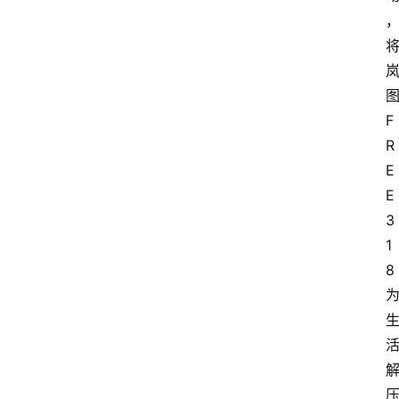
F
R
E
E 
3
1
8 