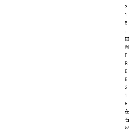
3
1
8
首
页
F
R
汽
E
车
E 
头
条
3
1
河
8
北
车
市