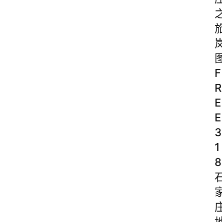
F
R
E
E
3
1
8