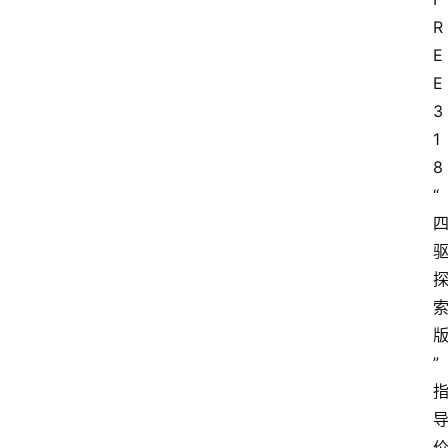
R
E
E 
3
1
8
“
”