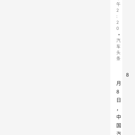
午
2
:
2
0
•
汽
车
头
条
8
月
8
日
，
中
国
汽