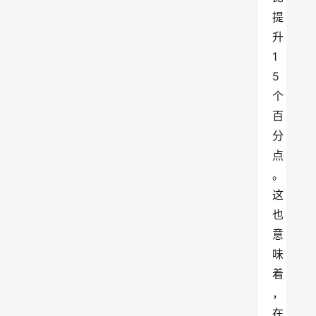
提
升
1
5
个
百
分
点
。
这
也
意
味
着
，
在