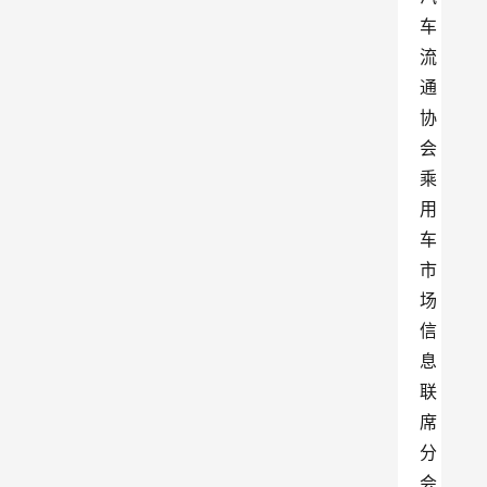
车
流
通
协
会
乘
用
车
市
场
信
息
联
席
分
会