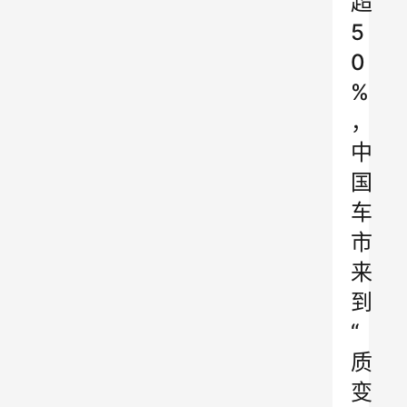
超
5
0
%
，
中
国
车
市
来
到
“
质
变