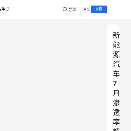
车生活
登录
注册
发稿
新
能
源
汽
车
7
月
渗
透
率