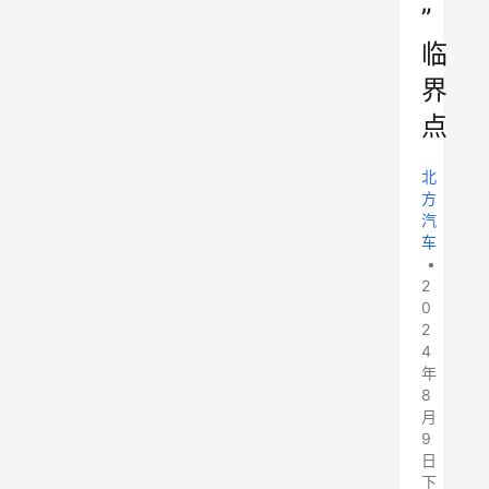
”
临
界
点
北
方
汽
车
•
2
0
2
4
年
8
月
9
日
下