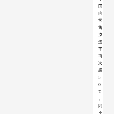
国
内
零
售
渗
透
率
再
次
超
5
0
%
，
同
比