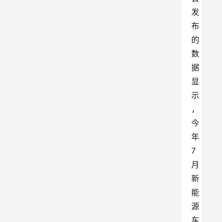
发
布
的
数
据
显
示
，
今
年
7
月
新
能
源
车