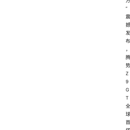
”
Z
9
G
T