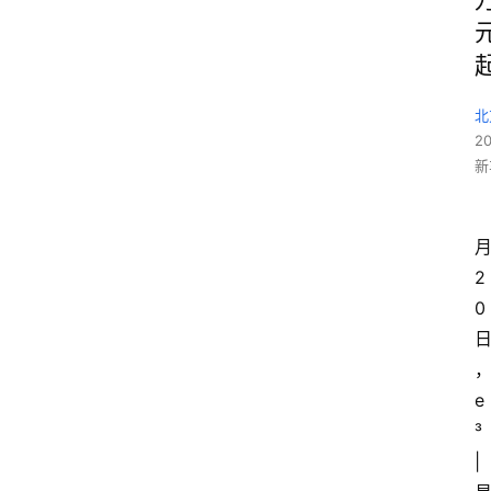
北
2
新
2
0
e
³ 
| 