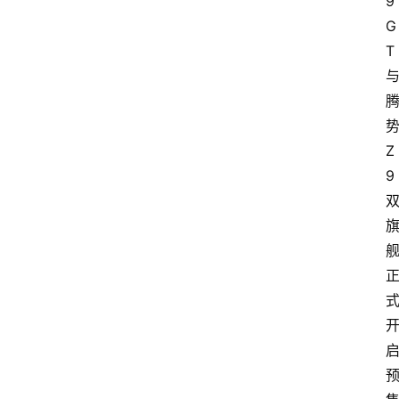
9
G
T
Z
9