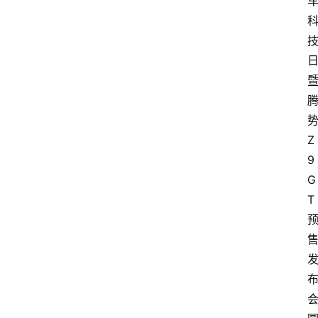
Z
9
G
T