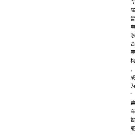
新
车
爆
料
试
驾
测
评
登录
注册
汽
车
导
“
购
汽
车
3