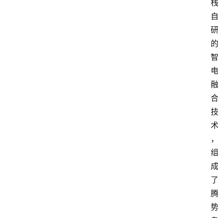
首
页
汽
车
头
条
河
北
车
市