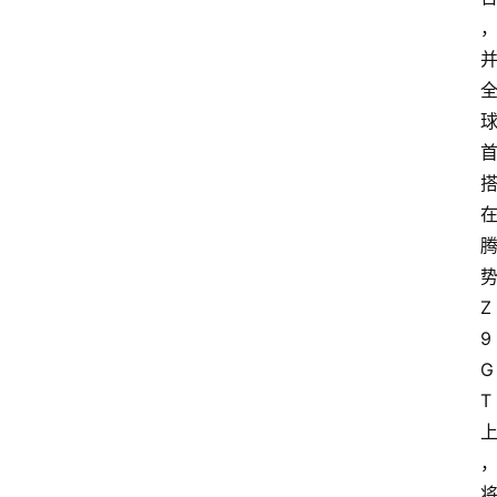
Z
9
G
T