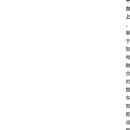
新
车
爆
料
试
驾
测
评
登录
注册
汽
车
导
购
汽
车
3