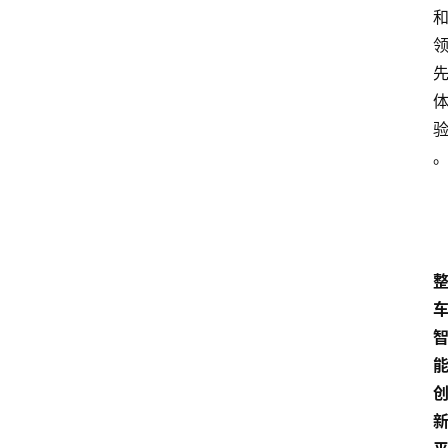
首
页
汽
车
头
条
河
北
车
市