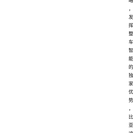
1
5
业
界
人
物
车
生
活