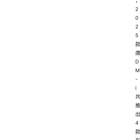
2
0
2
5
D
M
-
i
4