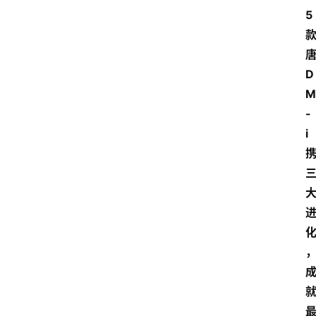
5
D
M
-
i