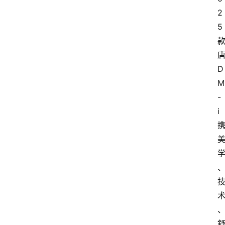
2
5
D
M
-
i