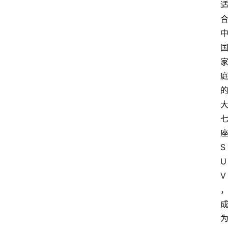
S
U
V