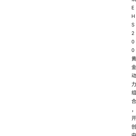
E
H
S
2
0
0