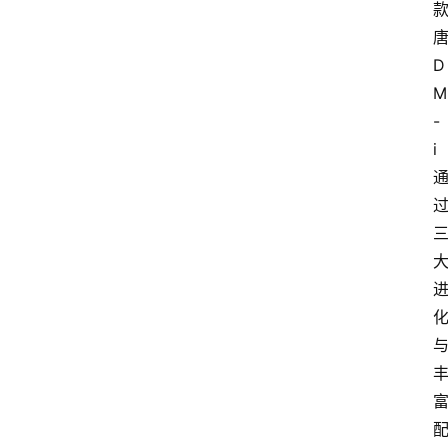
D
M
-
i