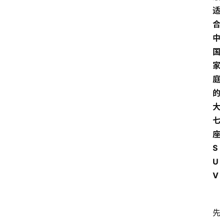
S
U
V