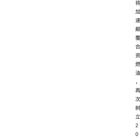
汽
车
3
1
5
业
界
人
物
车
生
活
2
0