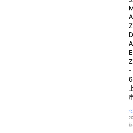
A
Z
A
E
Z
-
6
北
2
新