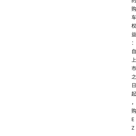
首
页
E
Z
汽
车