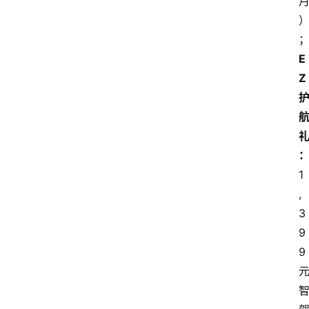
E
Z
1
,
3
9
9