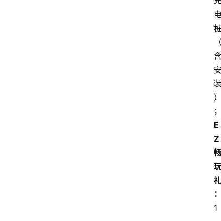
E
Z
1