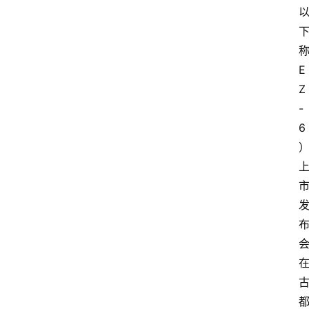
E
Z
-
6