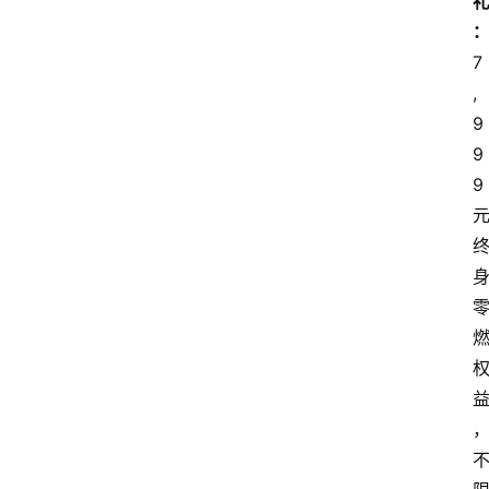
7
,
9
9
9