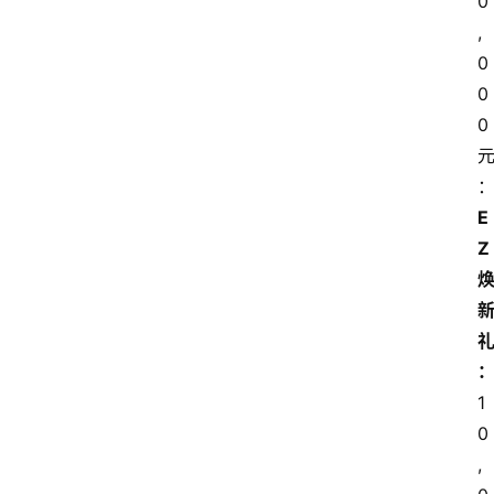
0
登录
注册
,
汽
0
车
导
0
购
0
汽
车
E
3
Z
1
5
业
界
人
1
物
0
,
车