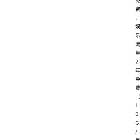
2
1
0
G
/