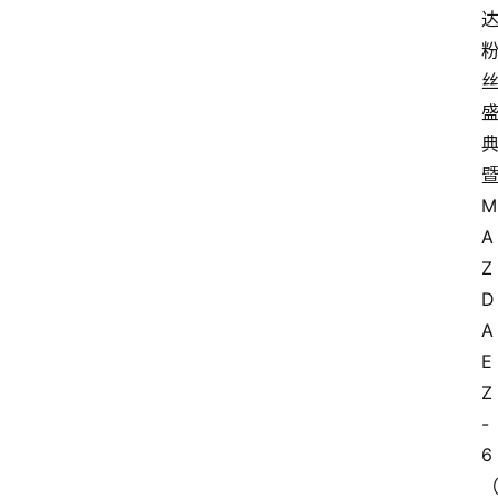
M
A
Z
D
A 
E
Z
-
6