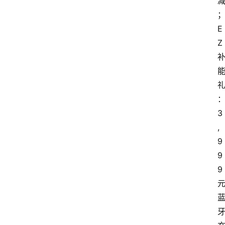
E
Z
3
,
9
9
9