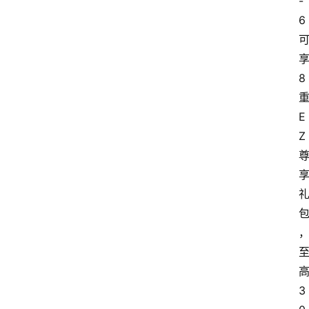
-
头
6
条
河
8
北
车
E
市
Z
新
车
爆
料
试
驾
测
3
评