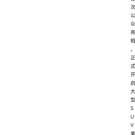
S
U
V