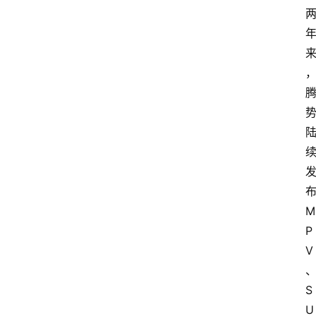
汽
车
3
1
5
业
界
人
物
车
M
生
P
活
V
S
U