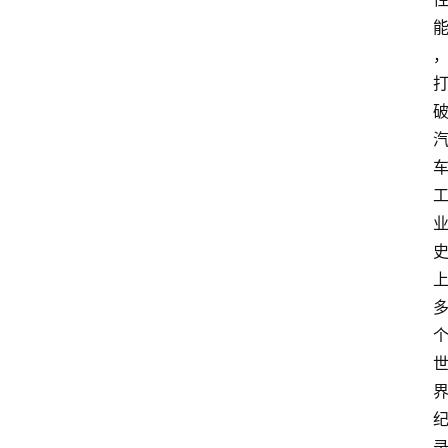
首
页
汽
车
头
条
河
北
车