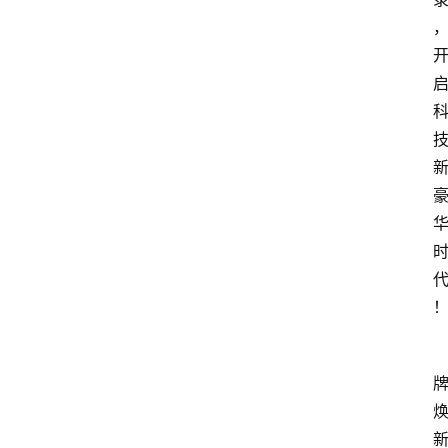
市
新
车
爆
料
试
驾
测
评
登录
注册
汽
车
导
购