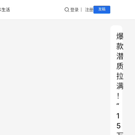
车生活
登录
注册
发稿
爆
款
潜
质
拉
满
！
“
1
5