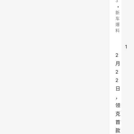
3
•
新
车
爆
料
1
2
月
2
2
日
，
领
克
首
款