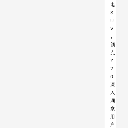
电
S
U
V
，
领
克
Z
2
0
深
入
洞
察
用
户