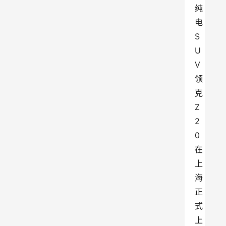
纯
电
S
U
V
领
克
Z
2
0
在
上
海
正
式
上