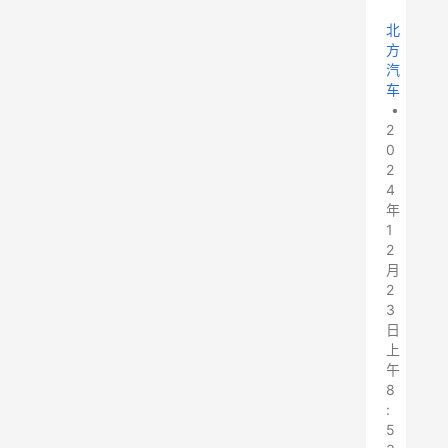
北
方
汽
车
•
2
0
2
4
年
1
2
月
2
3
日
上
午
8
:
5