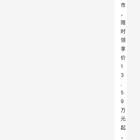
市
，
限
时
领
享
价
1
3
.
5
9
万
元
起
，