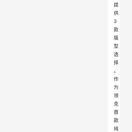
提
供
3
款
版
型
选
择
。
作
为
领
克
首
款
纯