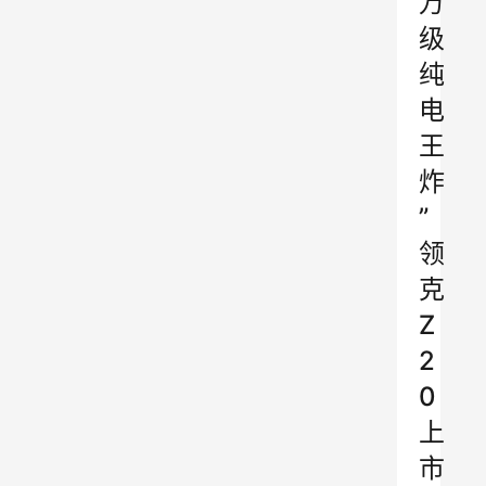
万
级
纯
电
王
炸
”
领
克
Z
2
0
上
市