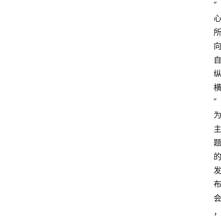
“
向
”