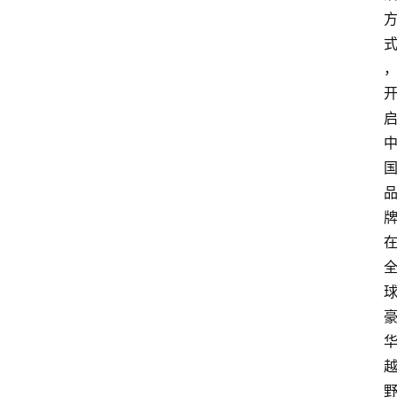
新
车
爆
料
试
驾
测
评
登录
注册
汽
车
导
购
汽
车
3