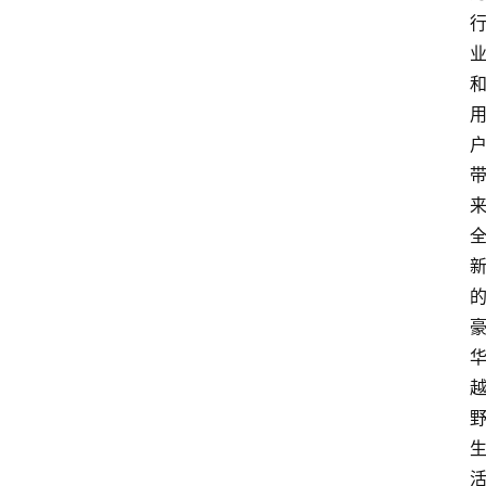
首
页
汽
车
头
条
河
北
车
市