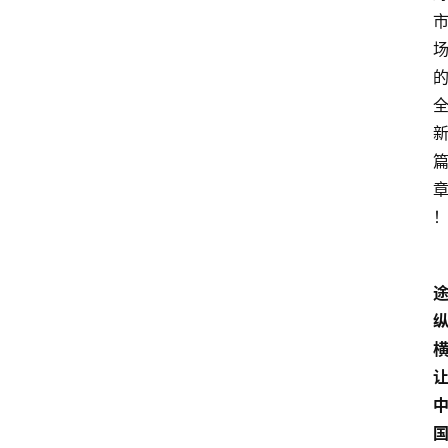
1
5
业
界
人
物
车
生
活