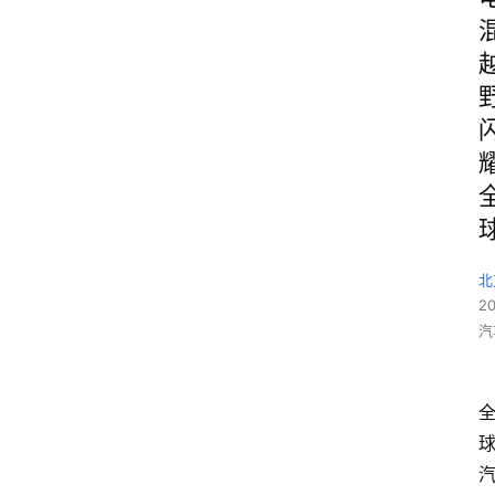
北
2
汽