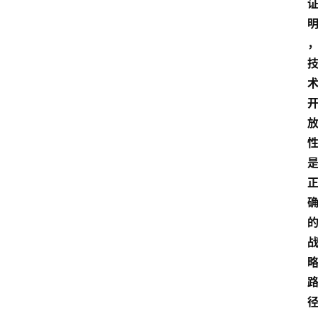
爆
料
试
驾
测
评
登录
注册
汽
车
导
购
汽
车
3
1