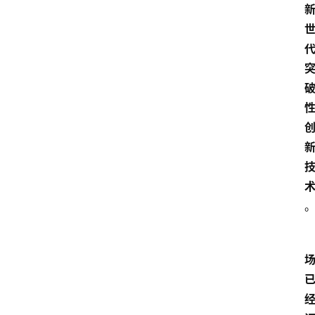
首
页
汽
车
头
条
河
北
车
市
新
车