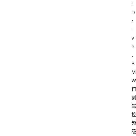
i
D
r
i
v
e
B
M
W