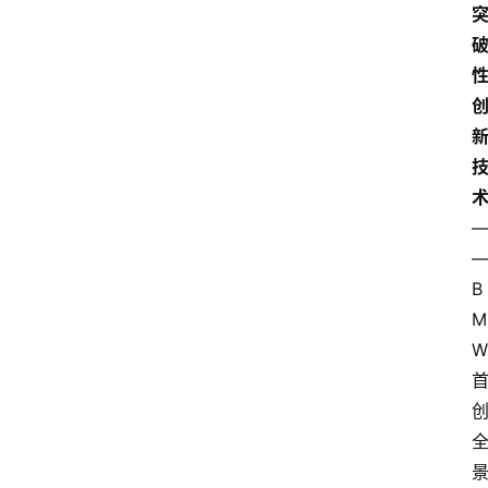
B
M
W