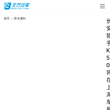
首页
新车爆料
K
5
0