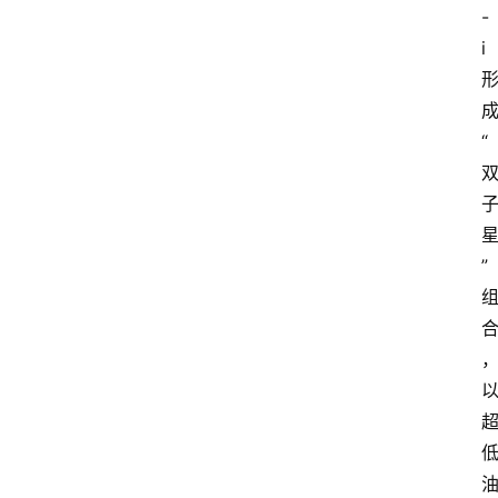
-
i 
成
“
” 