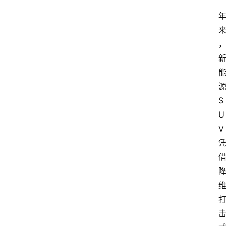
源
S
U
V 