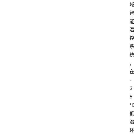
市
新
车
爆
料
试
驾
测
-
评
3
登录
注册
汽
5
车
导
购