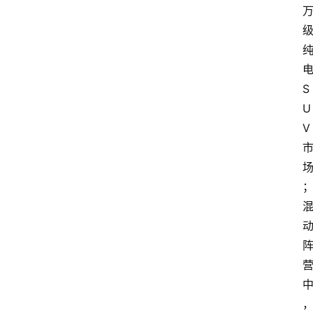
电
S
U
V 