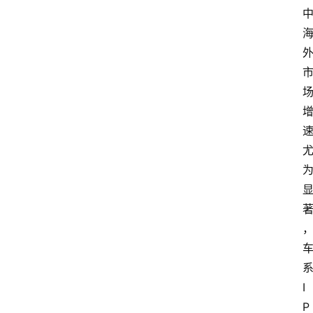
系
I
P