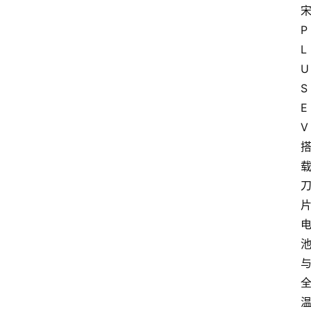
宋
P
L
U
S 
E
V 
首
页
汽
车
头
条
河
北
车