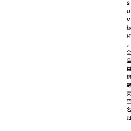
S
U
V