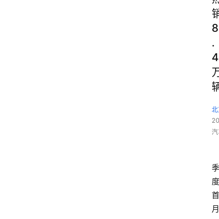
8
.
4
北
2
汽