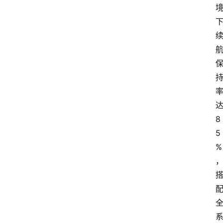
汽
车
3
1
5
业
界
人
达
物
8
5
车
%
生
活