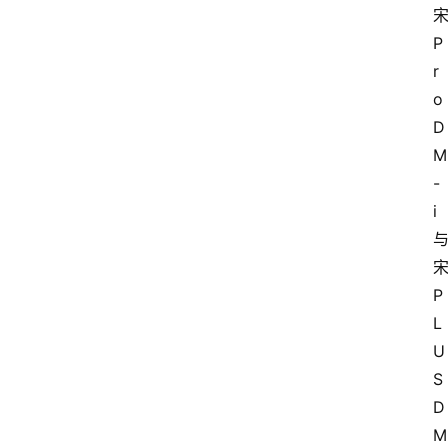
P
r
o 
D
M
-
i 
宋
P
L
U
S 
D
M