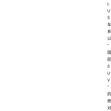
L
U
S 
“
民
S
U
V
”