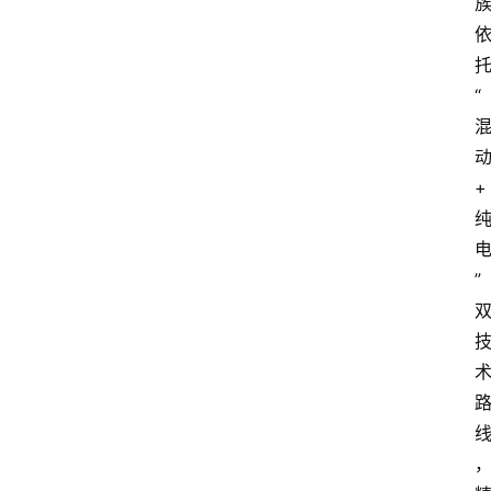
“
动
+ 
”