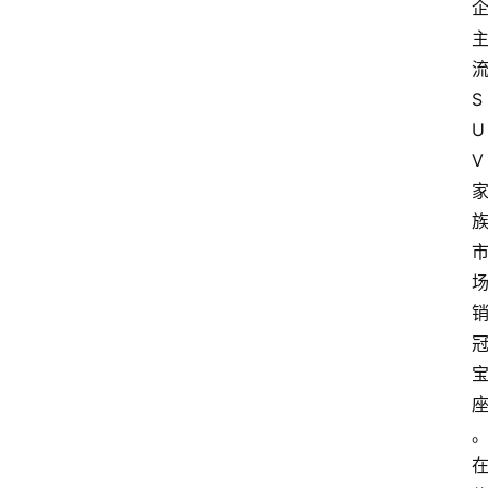
流
S
U
V 