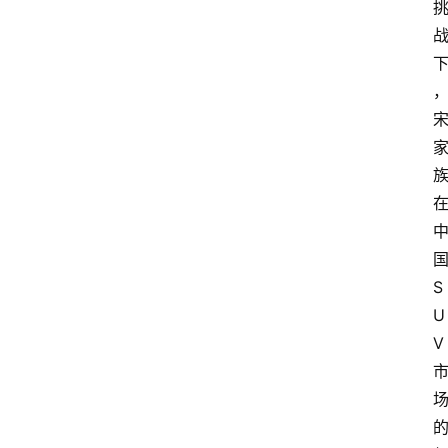
S
U
V 