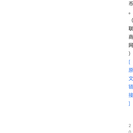
[
]
2
0