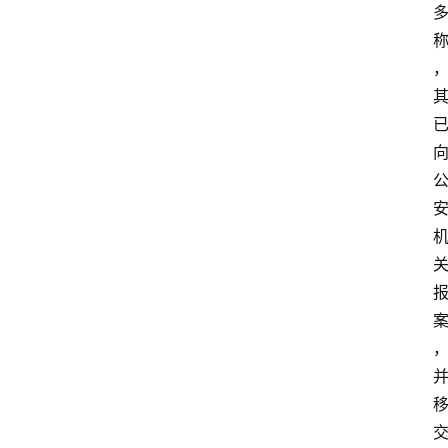
试
驾
测
评
登录
注册
汽
车
导
购
汽
车
3
1
5
业