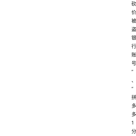
”
“
1