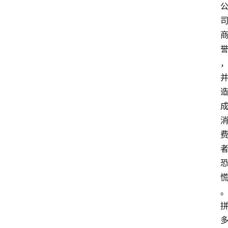
首
页
汽
车
头
条
河
北
车
市
新
车
爆
料