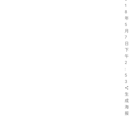
1
8
年
5
月
7
日
下
午
2
:
5
3
生
成
海
报
上