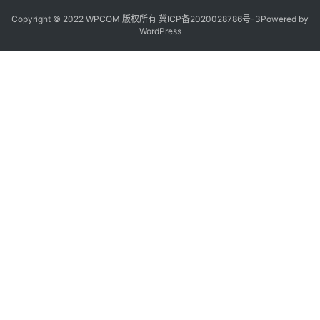
3
Copyright © 2022 WPCOM 版权所有
冀ICP备2020028786号-3
Powered by
1
WordPress
5
业
界
人
物
车
生
活