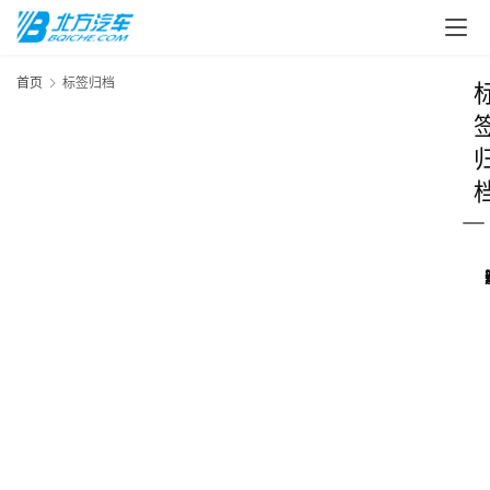
汽
车
首页
标签归档
头
条
河
北
车
市
新
车
爆
料
试