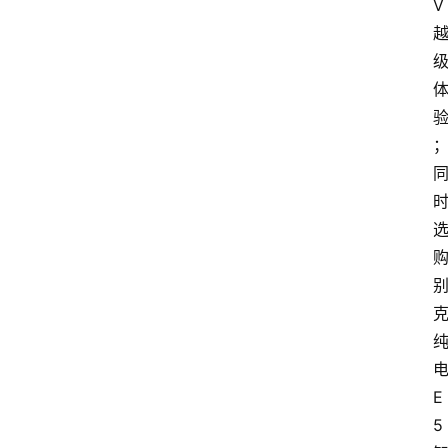
V
E
5