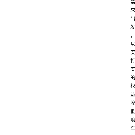
首
页
汽
车
头
条
河
北
车
市