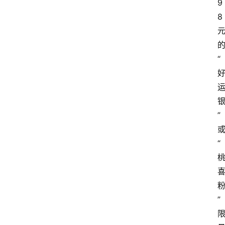
9
8
“
”
“
”