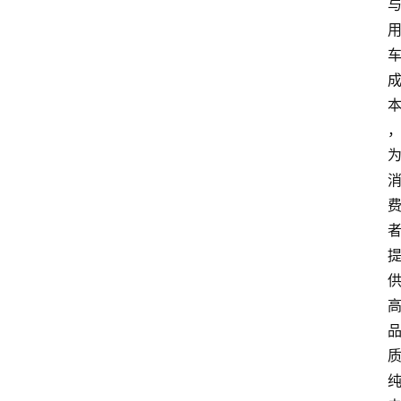
新
车
爆
料
试
驾
测
评
登录
注册
汽
车
导
购
汽
车