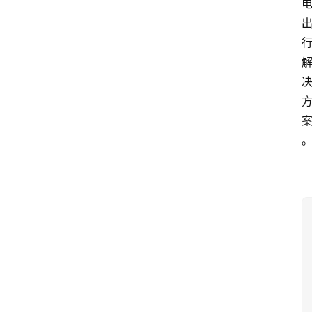
3
1
5
业
界
人
物
车
生
活