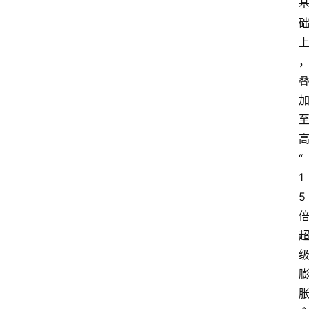
“
1
5 