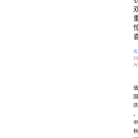
北
2
汽