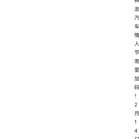
2
1
4