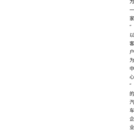
“
首
页
汽
车
头
条
”
河
北
车
市
新