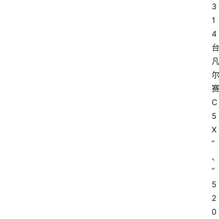
3
1
4
C
5 
X
”
“
5
2
0