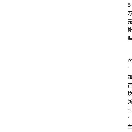
5
“
”