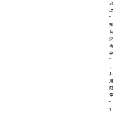
“
”
“
1