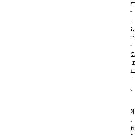
”
“
”