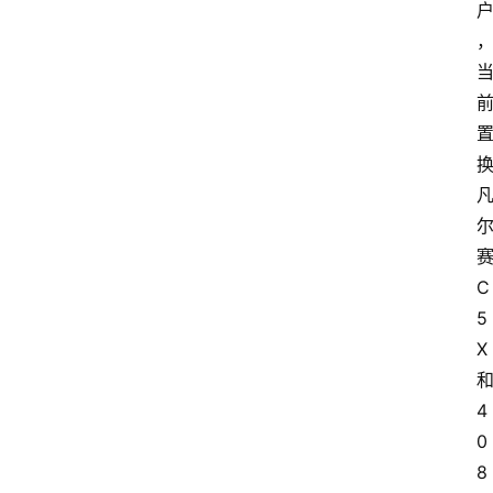
C
5 
X
4
0
8