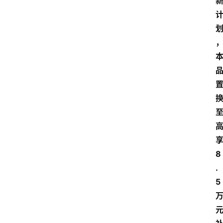
8
.
5