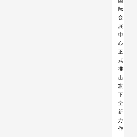
国
际
会
展
中
心
正
式
推
出
旗
下
全
新
力
作