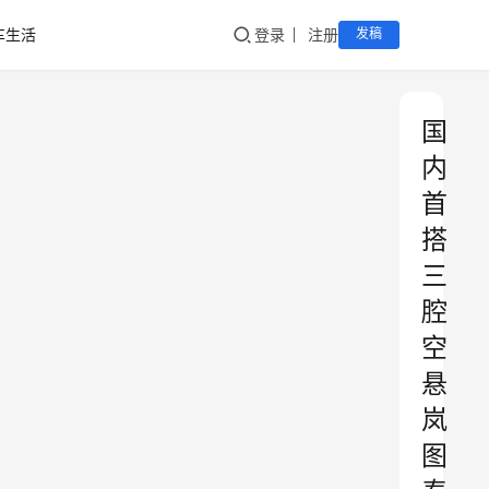
车生活
登录
注册
发稿
国
内
首
搭
三
腔
空
悬
岚
图