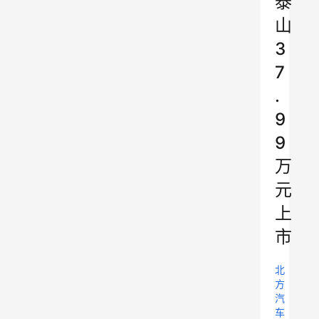
泰
山
3
7
.
9
9
万
元
上
市
北
方
汽
车