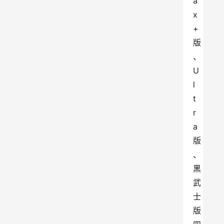
a
x
+
版
、
U
l
t
r
a
版
、
黑
武
士
版