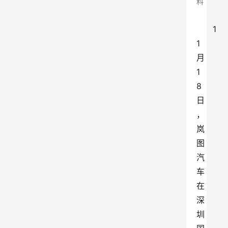
料
1
1
月
1
8
日
，
岚
图
汽
车
在
深
圳