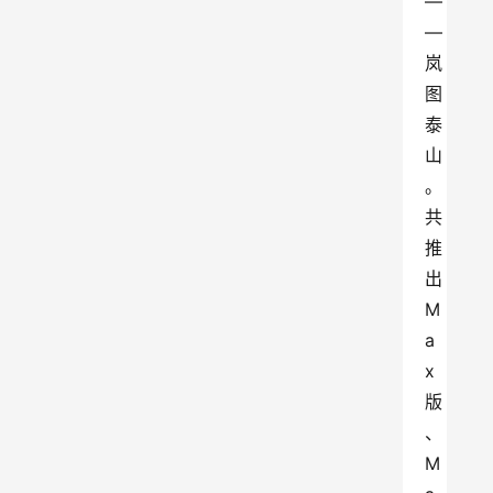
—
—
岚
图
泰
山
。
共
推
出
M
a
x
版
、
M