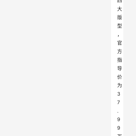
四
大
版
型
，
官
方
指
导
价
为
3
7
.
9
9