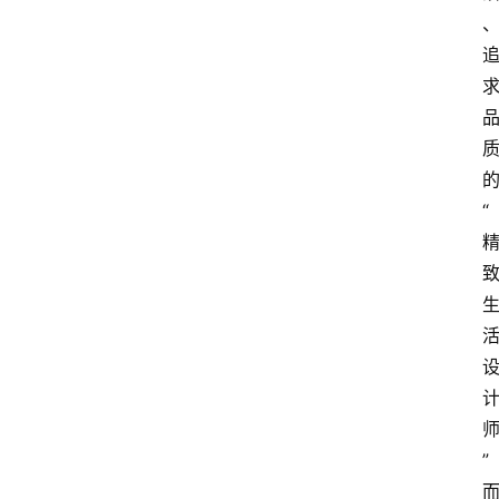
车
生
活
“
”