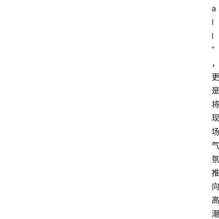
a
l
l
”