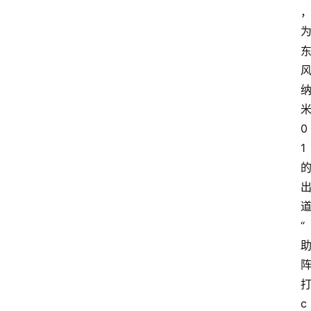
0
1
“
c