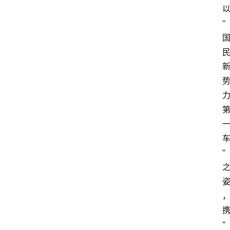
“
”
“