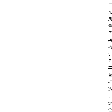
汽
车
头
条
河
北
车
3
市
新
车
爆
料
试
驾