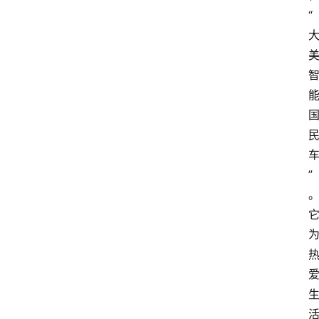
测
“
评
登录
注册
汽
车
导
购
汽
车
”
3
1
5
业
界
人
物