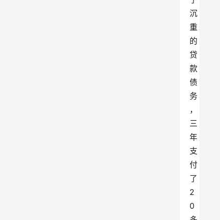
沉
重
的
贷
款
债
务
，
三
年
支
付
了
2
0
多