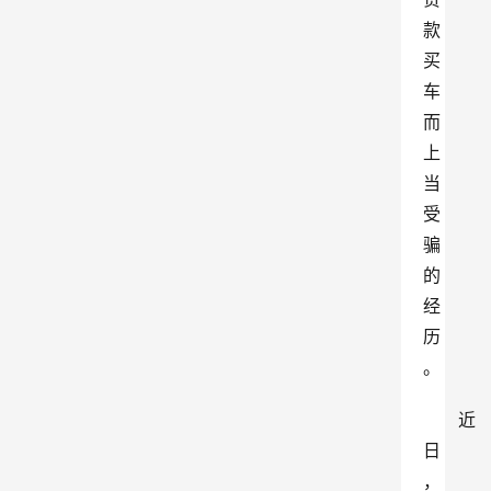
款
买
车
而
上
当
受
骗
的
经
历
。
近
日
，