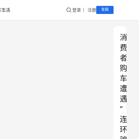
车生活
登录
注册
发稿
消
费
者
购
车
遭
遇
“
连
环