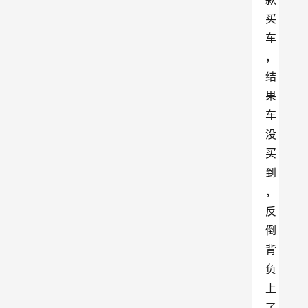
买
车
，
结
果
车
没
买
到
，
反
倒
背
负
上
了