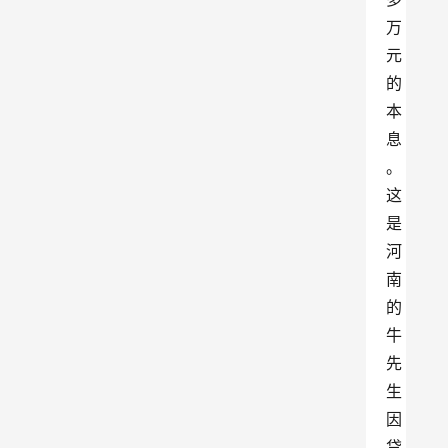
万
元
的
本
息
。
这
是
河
南
的
牛
先
生
因
贷