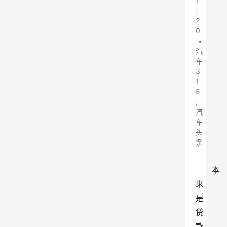
1
:
2
0
•
汽
车
3
1
5
,
汽
车
头
条
本
来
是
贷
款