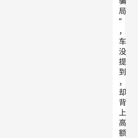
骗
局
”
，
车
没
提
到
，
却
背
上
高
额