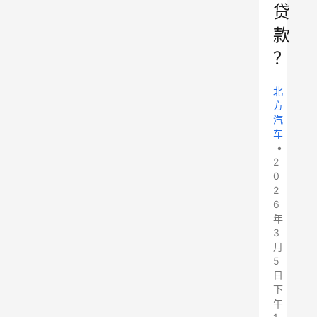
贷
款
？
北
方
汽
车
•
2
0
2
6
年
3
月
5
日
下
午