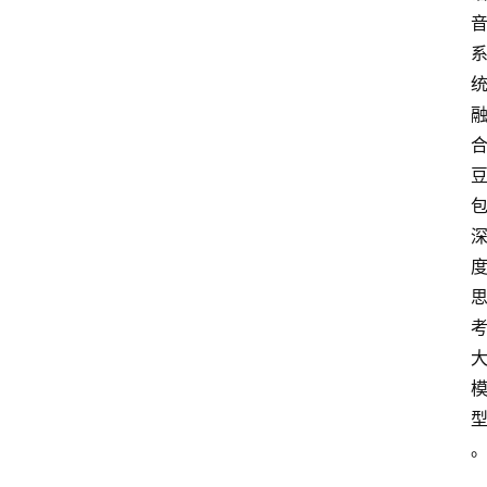
3
1
5
业
界
人
物
车
生
活