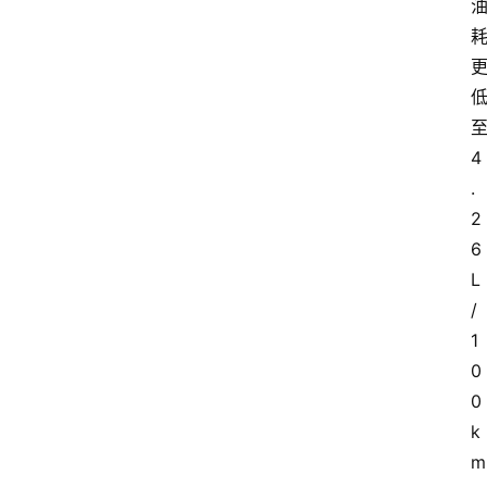
4
.
2
6
L
/
1
0
0
k
m