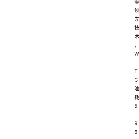
W
L
T
C
5
.
9
6