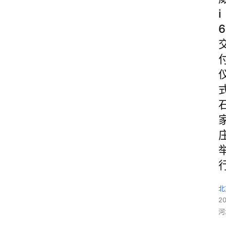
i
6
北
2
河