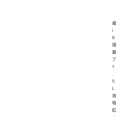
i
6
1
.
5
L