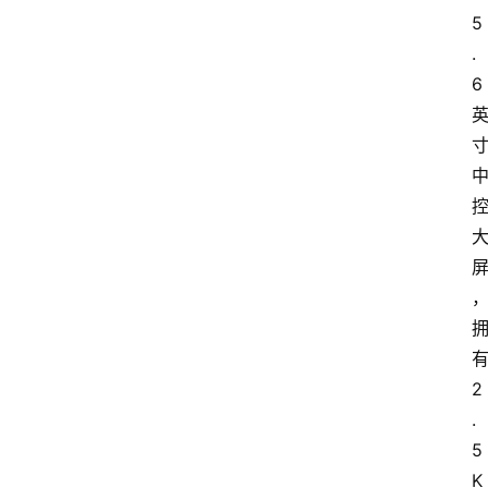
5
.
6
2
.
5
K