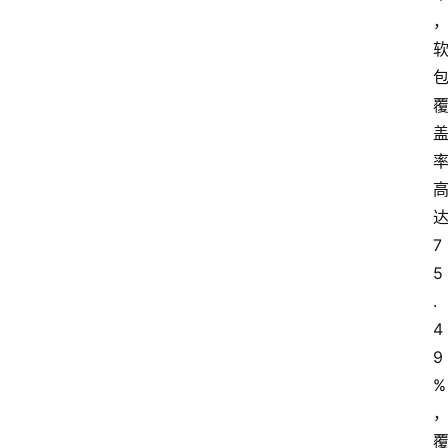
7
5
.
4
9
%