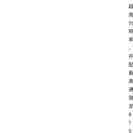
首
页
汽
车
头
条
河
北
8
车
1
市
5