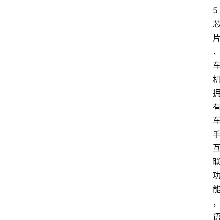
5
新
车
爆
料
试
驾
测
评
登录
注册
汽
车
导
购
汽
车