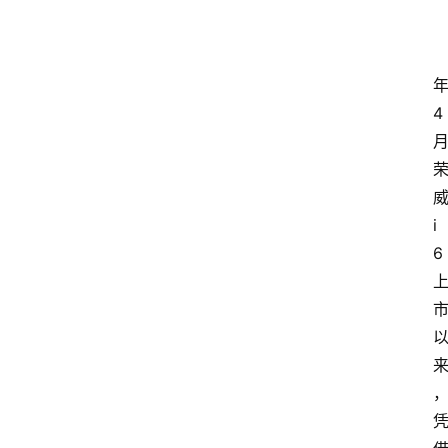
4
i
6