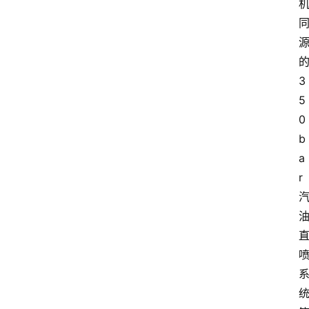
3
5
0
b
a
r