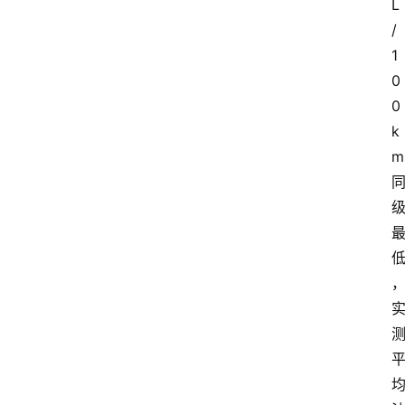
L
/
1
0
0
k
m