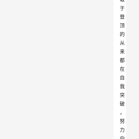
于
登
顶
的
从
来
都
在
自
我
突
破
，
努
力
向