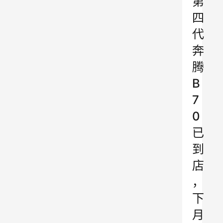
第
四
代
奔
腾
B
7
0
已
到
店
，
下
月