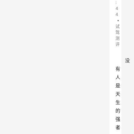
:
4
4
•
试
驾
测
评
没
有
人
是
天
生
的
强
者