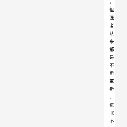
，
但
强
者
从
来
都
是
不
断
革
新
，
进
取
不