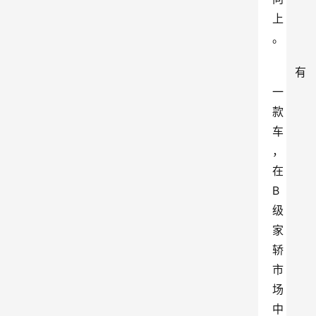
上
。
有
一
款
车
，
在
B
级
家
轿
市
场
中