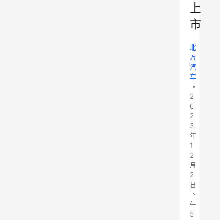
上
市
北
方
汽
车
•
2
0
2
3
年
1
2
月
2
日
下
午
5