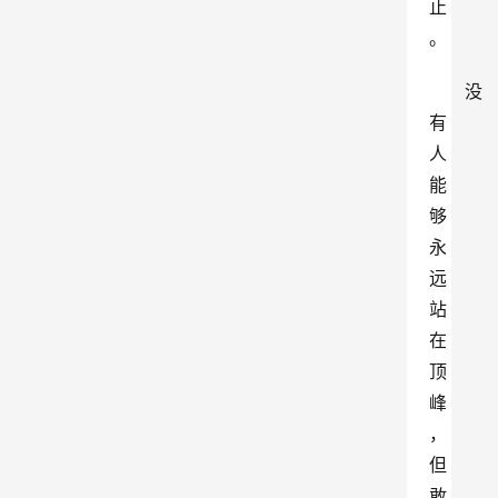
止
。
没
有
人
能
够
永
远
站
在
顶
峰
，
但
敢