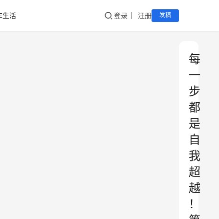
车生活
登录
注册
发稿
每
一
步
都
是
自
我
超
越
！