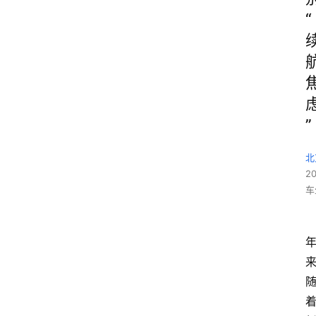
“
”
北
2
车