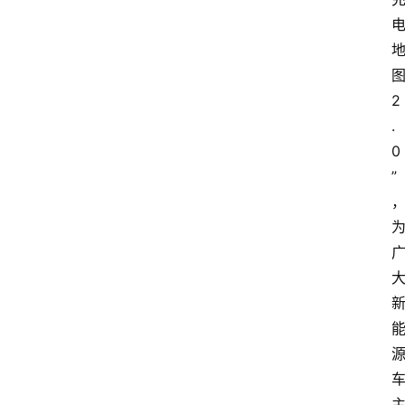
2
.
0
”