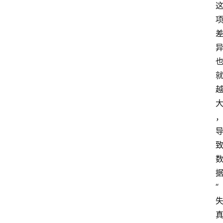
5
业
界
人
物
车
生
活
“