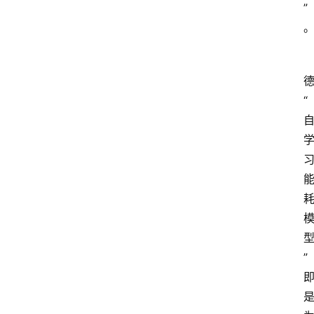
”
“
”