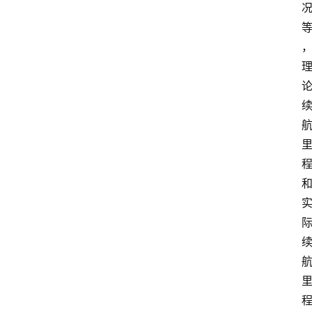
首
页
汽
车
头
条
河
北
车
市
新
车