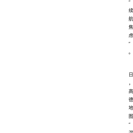
“
”
“