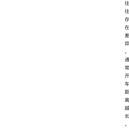
爆
料
试
驾
测
评
登录
注册
汽
车
导
购
汽
车
3
1