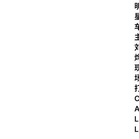
试
驾
测
评
登录
注册
汽
车
导
购
汽
车
3
1
5
L
L
业