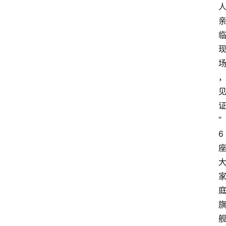
“
6 
舰