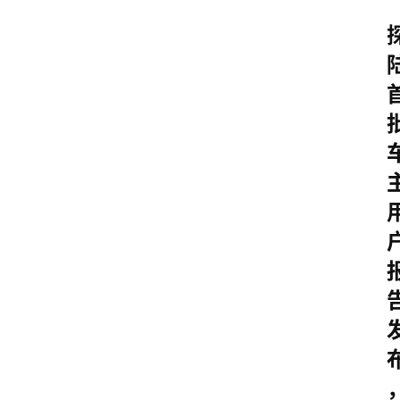
首
页
汽
车
头
条
河
北
车
市
新
车
爆
料