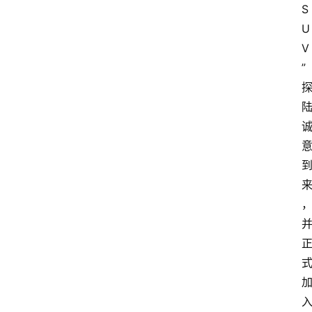
S
U
V
”