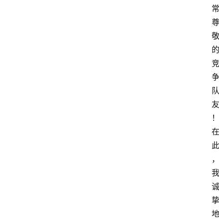
试
驾
测
评
登录
注册
汽
车
导
购
汽
车
3
1
5
业
界