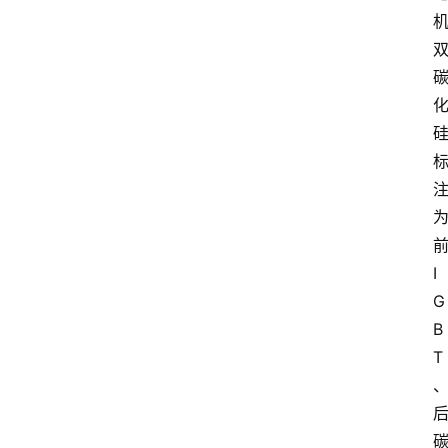
I
G
B
T