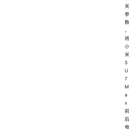
S
U
7 
M
a
x