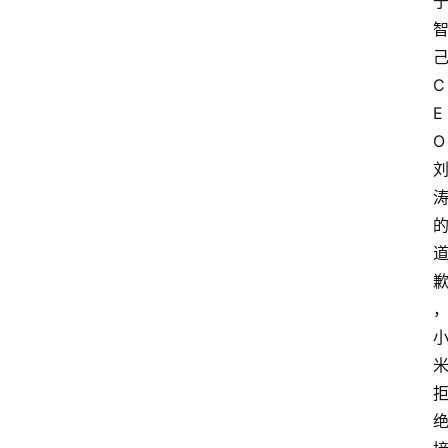
C
E
O