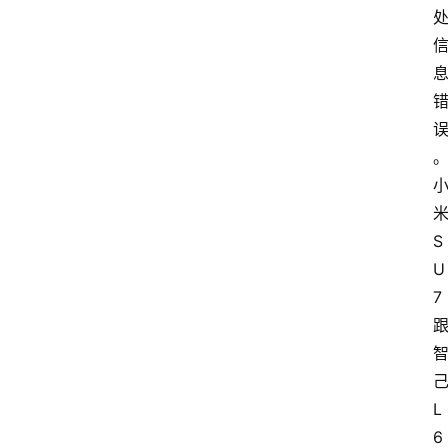
S
U
7
L
6