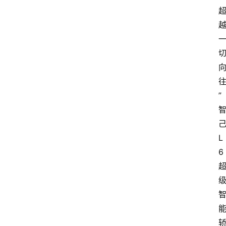
”
L
6