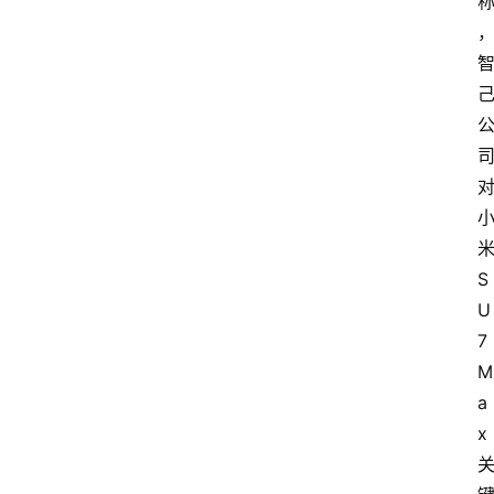
S
U
7 
M
a
x