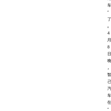
”
4
8
“