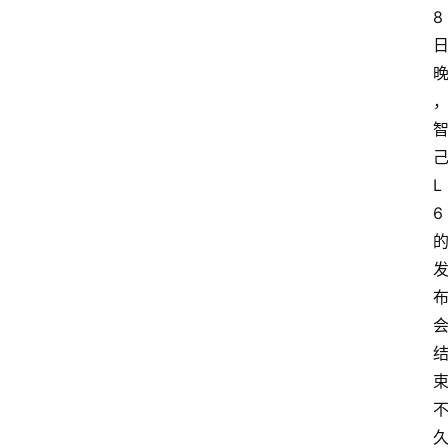
8
L
6