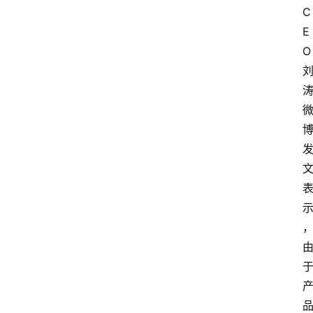
C
E
O