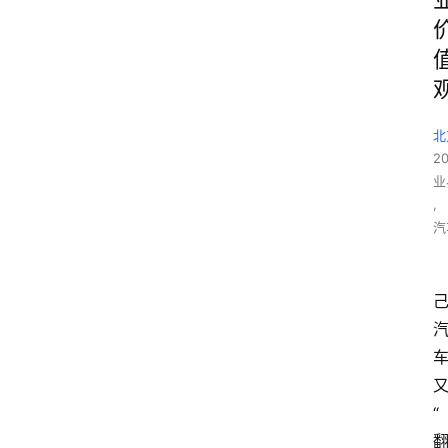
北
2
业
,
汽
“