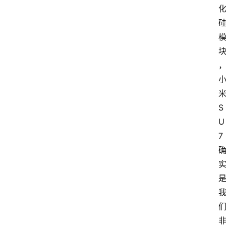
页
汽
车
头
条
河
S
北
U
车
7
市
新
车
爆
料