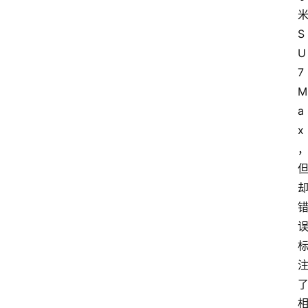
S
U
7 
M
a
x