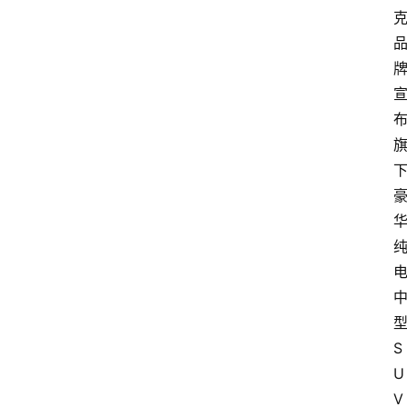
S
U
V