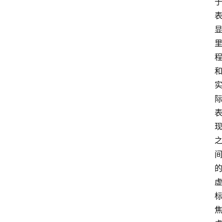
1
5
业
界
人
物
车
生
活