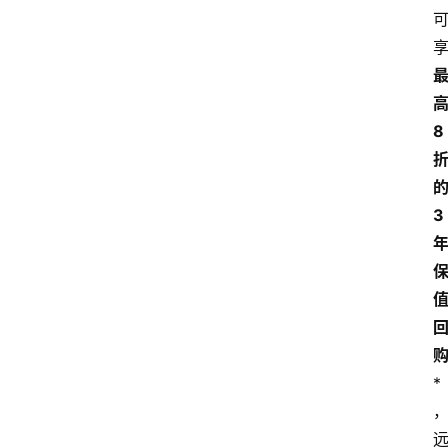
8
3
*