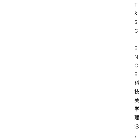
T
&
S
C
I
E
N
C
E