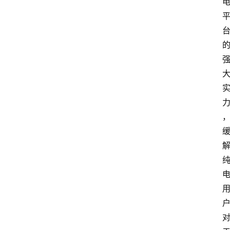
新
车
爆
料
试
驾
测
评
登录
注册
汽
车
导
购
汽
车
3