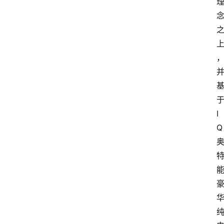
首
页
汽
车
I
头
Q
条
河
北
车
市