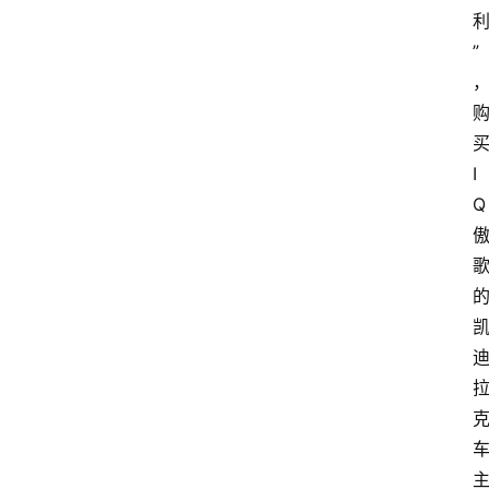
”
I
Q