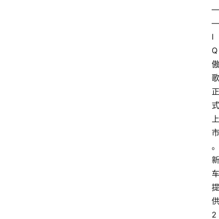
I
Q
2