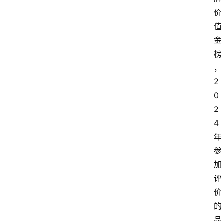
首
页
2
0
汽
2
车
头
4
条
河
北
车
市