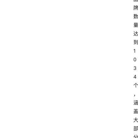
新
车
爆
料
试
驾
1
测
0
评
3
登录
注册
4
汽
车
导
购
汽
车
3