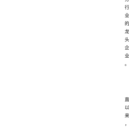
1
5
业
界
人
物
车
生
活