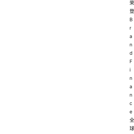
B
r
a
n
d
F
i
n
a
n
c
e