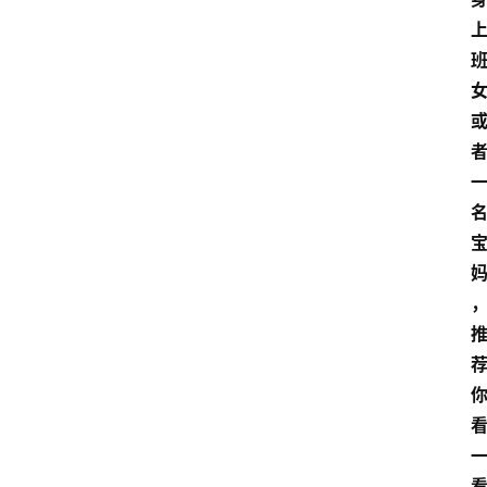
新
车
爆
料
试
驾
测
评
登录
注册
汽
车
导
购
汽
车