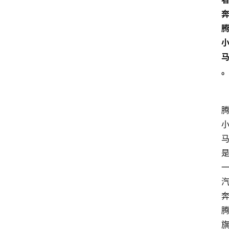
3
1
5
业
界
人
物
车
生
活