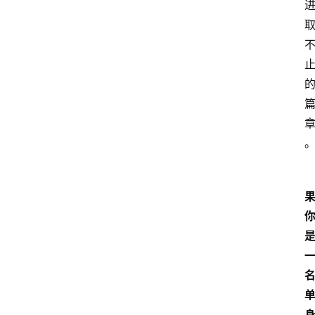
首
页
汽
车
头
条
河
北
车
市