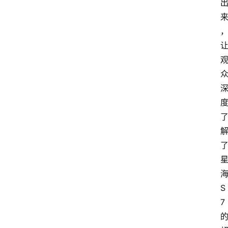
新
车
爆
料
试
驾
测
评
登录
注册
汽
车
导
购
S
7
汽
车