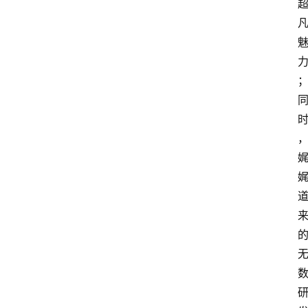
3
1
5
业
界
人
物
车
生
活