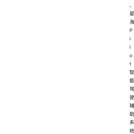
P
i
l
o
t