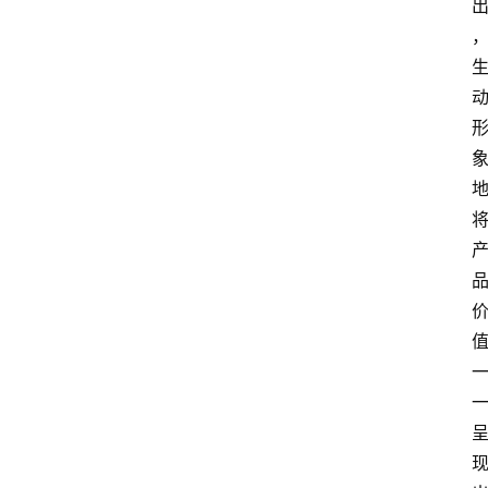
首
页
汽
车
头
条
河
北
车
市