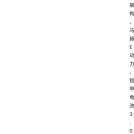
E
3
.
0