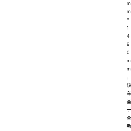
m
m
*
1
4
9
0
m
m