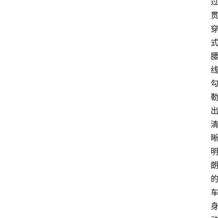
首
页
汽
车
头
条
河
北
车
市