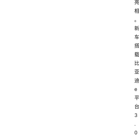
e
3
.
0 