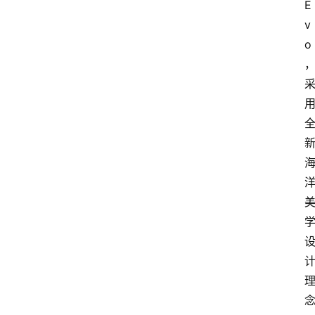
E
v
o