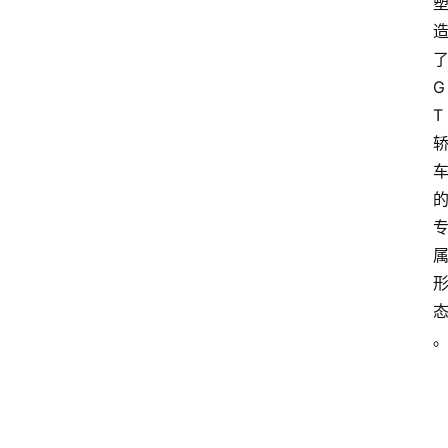
1
5
G
业
界
T
人
物
车
生
活