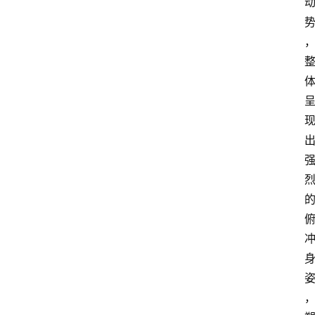
新
车
爆
料
试
驾
测
评
登录
注册
汽
车
导
购
汽
车
3