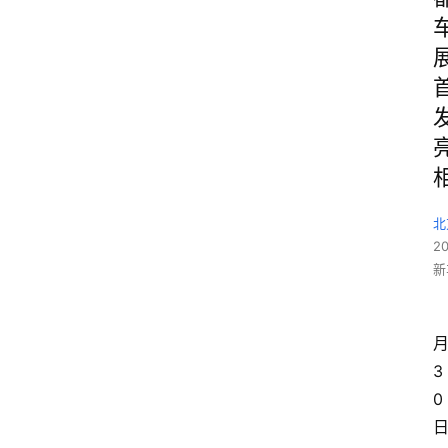
北
2
新
3
0