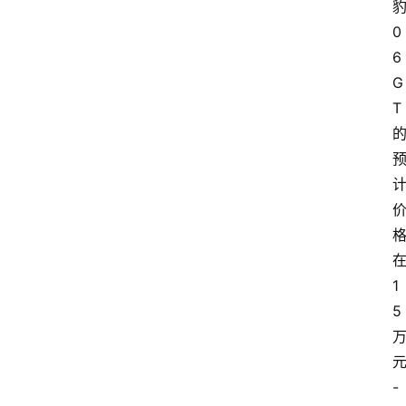
0
6
G
T
1
5
-