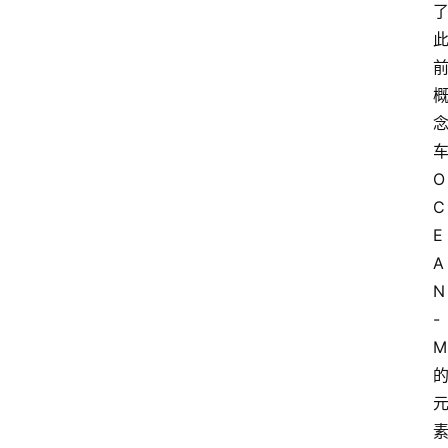
O
C
E
A
N
-
M