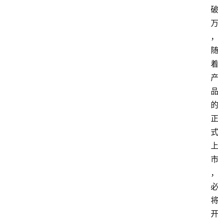
首
页
汽
车
头
条
河
北
车
市
新
车
爆