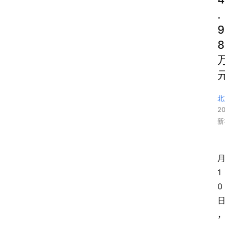
.
9
8
北
2
新
1
0