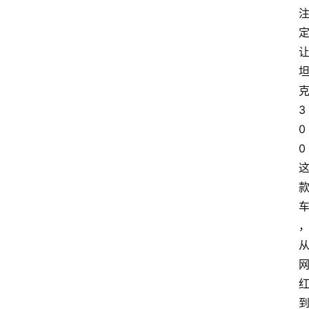
3
0
0