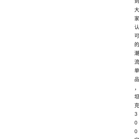
3
0
0