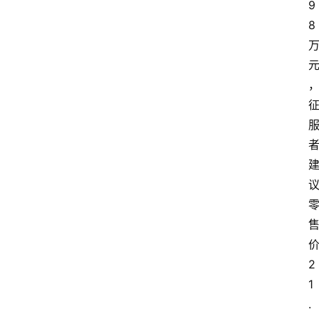
9
8
2
1
.