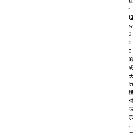
”
3
0
0