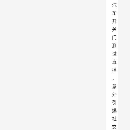
汽
车
开
关
门
测
试
直
播
，
意
外
引
爆
社
交