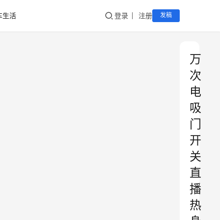
车生活
登录
注册
发稿
万
次
电
吸
门
开
关
直
播
热