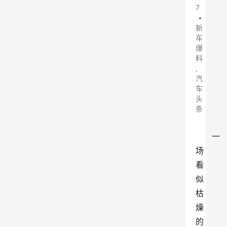
7
•
新
车
爆
料
,
汽
车
头
条
一
场
看
似
枯
燥
的