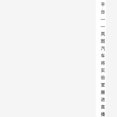
平
台
—
—
岚
图
汽
车
将
实
验
室
搬
进
直
播