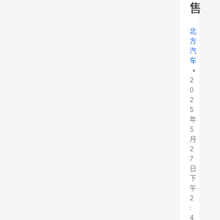
售
北
方
汽
车
•
2
0
2
5
年
5
月
2
7
日
下
午
2
:
4