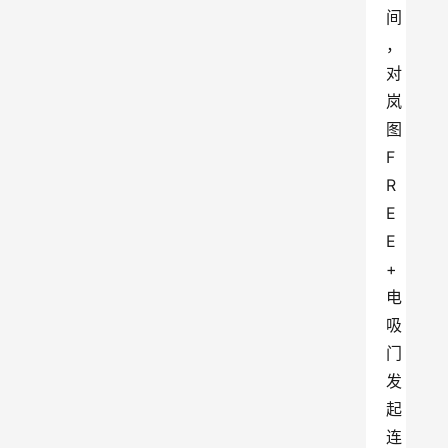
间
，
对
岚
图
F
R
E
E
+
电
吸
门
发
起
连