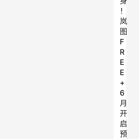
身
！
岚
图
F
R
E
E
+
6
月
开
启
预