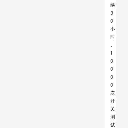
续
3
0
小
时
、
1
0
0
0
0
次
开
关
测
试