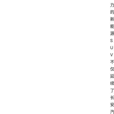
S
U
V