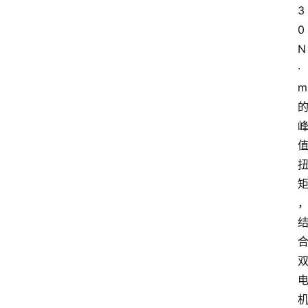
3
0
N
·
m