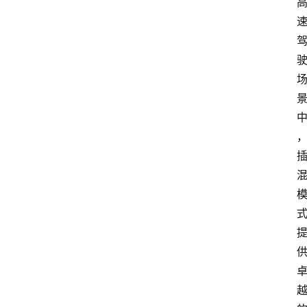
新
车
爆
料
试
驾
测
评
登录
注册
汽
车
导
购
汽