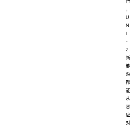
U
N
I
-
Z