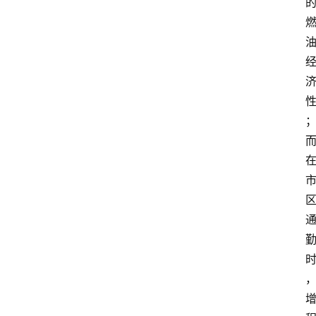
车
3
1
5
业
界
人
物
车
生
活