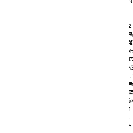
N
I
-
Z
1
.
5