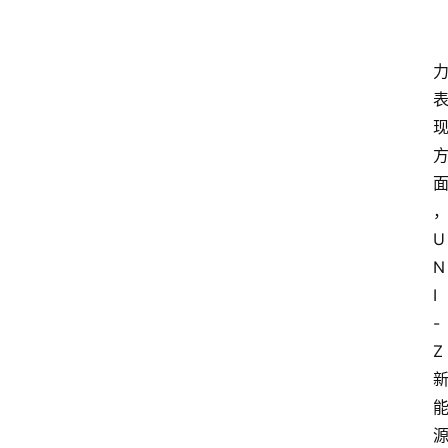
U
N
I
-
Z