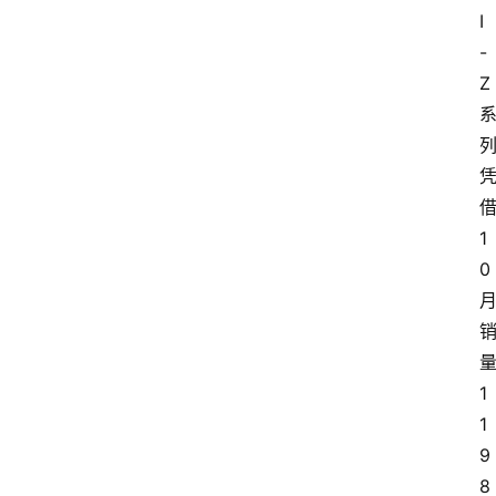
I
-
Z
1
0
1
1
9
8