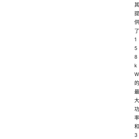
1
5
8
k
W
3