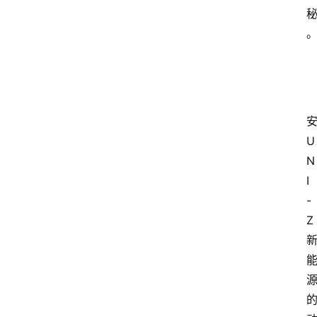
U
N
I
-
Z