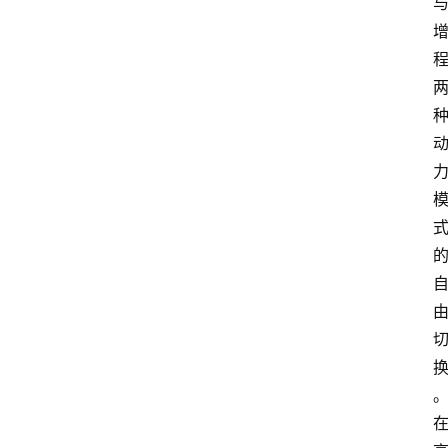
首
页
汽
车
头
条
河
北
车
市