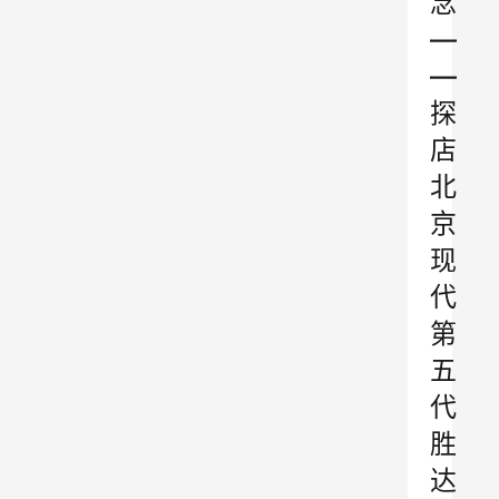
念
—
—
探
店
北
京
现
代
第
五
代
胜
达