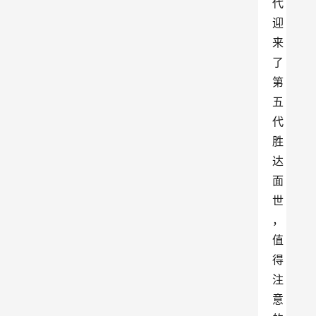
代
迎
来
了
第
五
代
胜
达
面
世
，
值
得
注
意