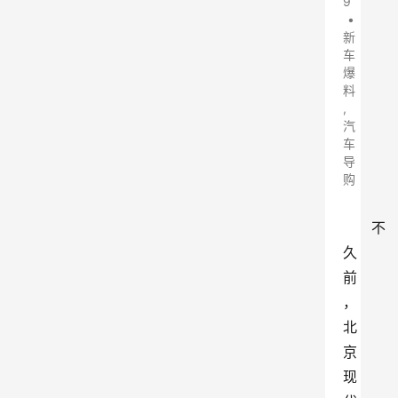
9
•
新
车
爆
料
,
汽
车
导
购
不
久
前
，
北
京
现