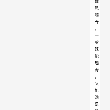
硬
派
越
野
，
一
款
既
能
越
野
，
又
能
满
足