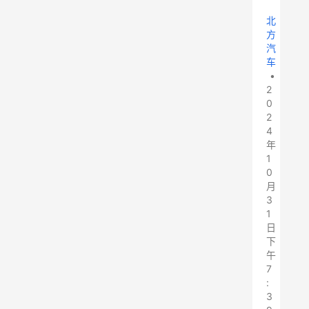
北
方
汽
车
•
2
0
2
4
年
1
0
月
3
1
日
下
午
7
:
3