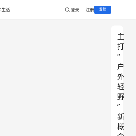
车生活
登录
注册
发稿
主
打
“
户
外
轻
野
”
新
概