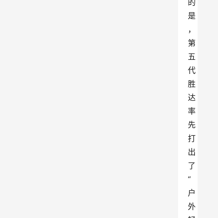
的
是
，
第
五
代
胜
达
率
先
打
出
了
“
户
外