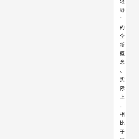
轻
野
”
的
全
新
概
念
。
实
际
上
，
相
比
于