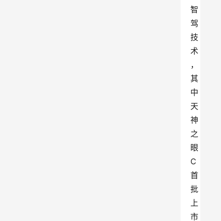
智
驾
技
术
，
其
中
天
神
之
眼 
C
首
批
上
市