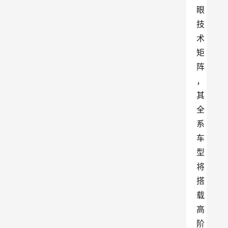
眼
技
术
矩
阵
，
其
全
系
车
型
将
搭
载
高
阶