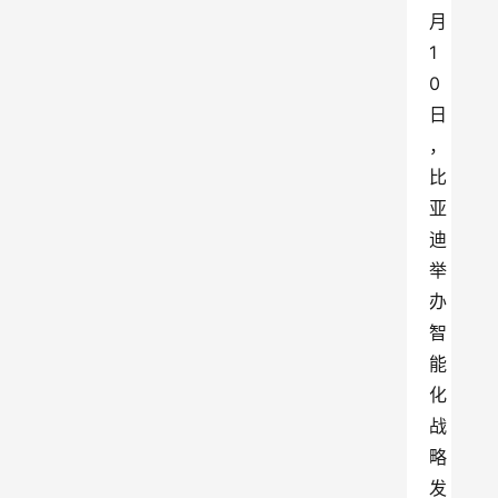
月
1
0
日
，
比
亚
迪
举
办
智
能
化
战
略
发