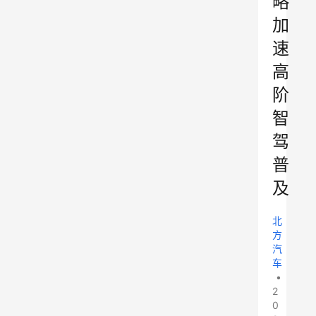
略
加
速
高
阶
智
驾
普
及
北
方
汽
车
•
2
0