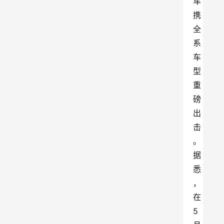
车
携
全
系
车
型
重
磅
出
击
。
据
悉
，
在
5