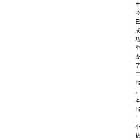
3
1
5
业
界
人
物
车
生
活
“