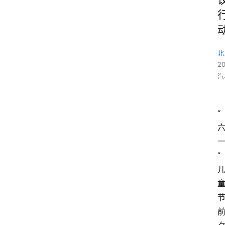
北
2
汽
“
”