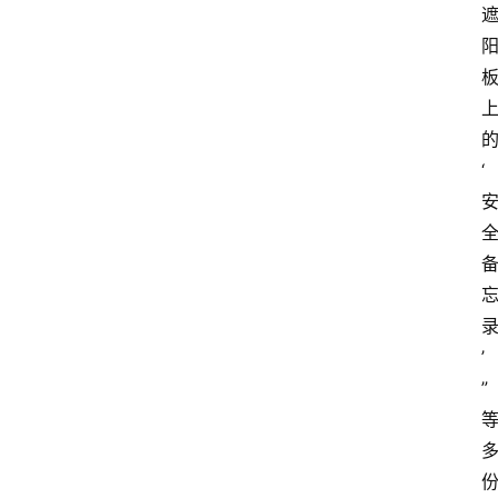
‘
’
”