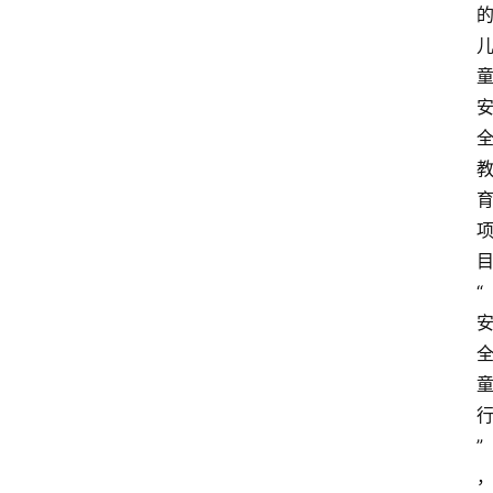
新
车
爆
料
试
驾
测
评
“
登录
注册
汽
车
导
购
”
汽
车