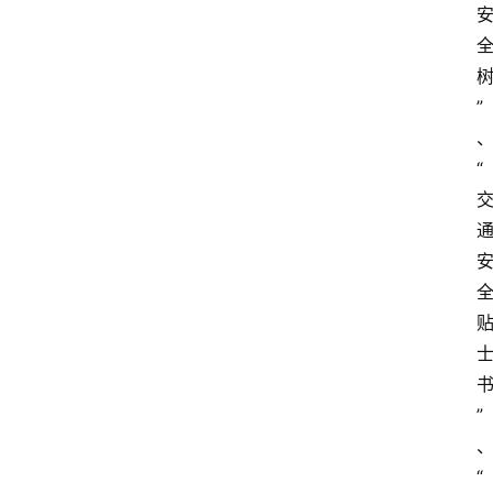
”
“
”
“