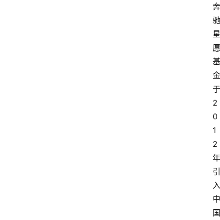
首
页
2
汽
0
车
1
头
2
条
河
北
车
市