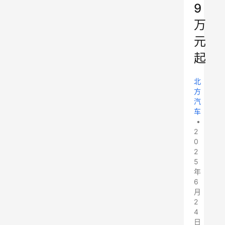
9
万
元
起
北
方
汽
车
•
2
0
2
5
年
6
月
2
4
日