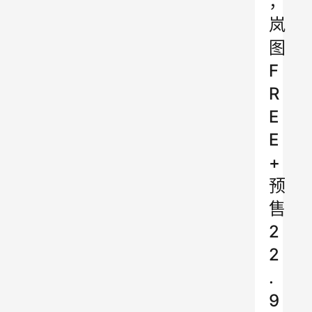
，
岚
图
F
R
E
E
+
预
售
2
2
.
9