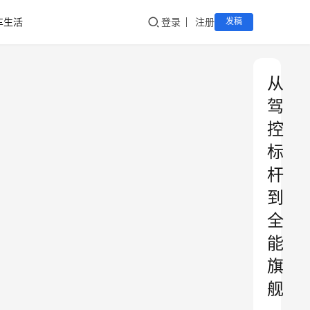
车生活
登录
注册
发稿
从
驾
控
标
杆
到
全
能
旗
舰