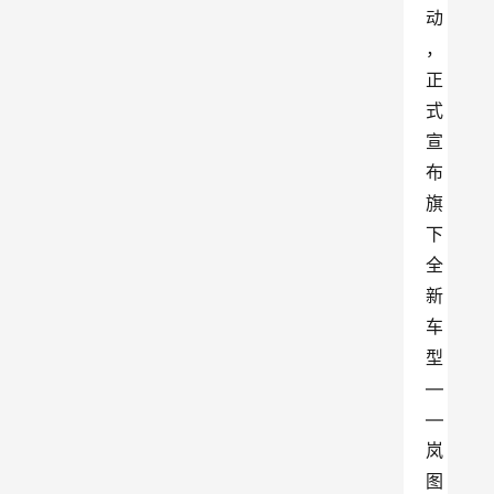
动
，
正
式
宣
布
旗
下
全
新
车
型
—
—
岚
图