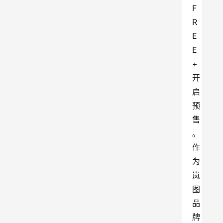
F
R
E
E
+
开
启
预
售
。
作
为
岚
图
品
牌