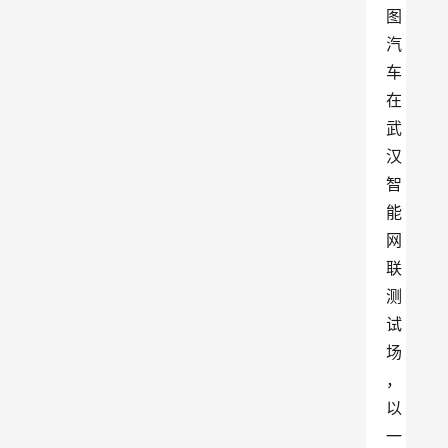
图
汽
车
在
武
汉
智
能
网
联
测
试
场
，
以
一