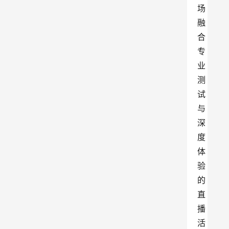
场
融
合
专
业
测
试
与
深
度
体
验
的
直
播
活