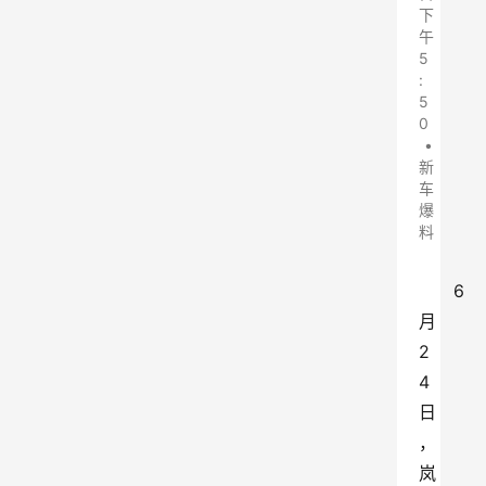
下
午
5
:
5
0
•
新
车
爆
料
6
月
2
4
日
，
岚