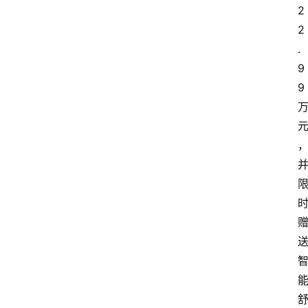
2
2
.
9
9