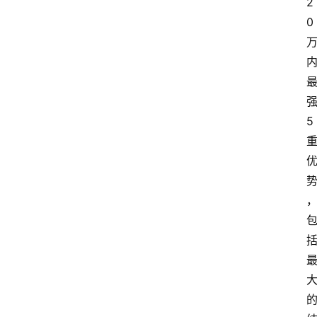
2
0
5