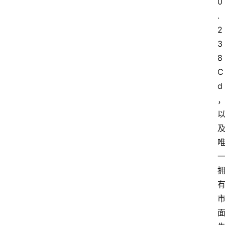
0
.
2
3
8
C
d