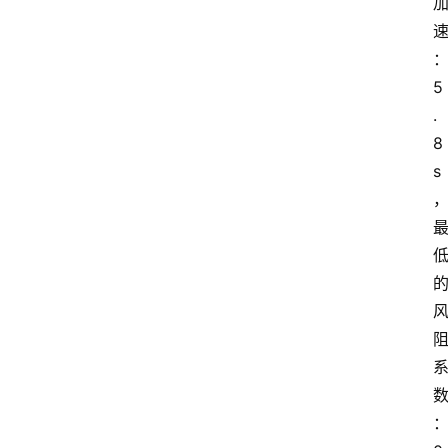
5
.
8
s