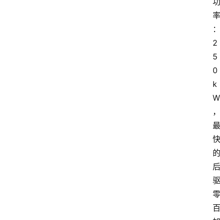
2
5
0
k
W