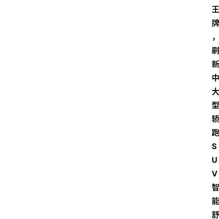
S
U
V