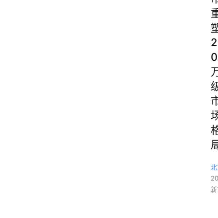
2
0
北
2
新