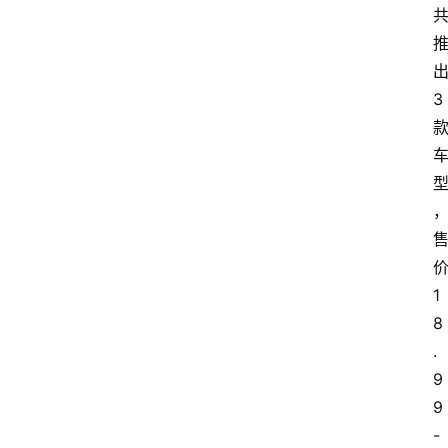
3
1
8
.
9
9
-