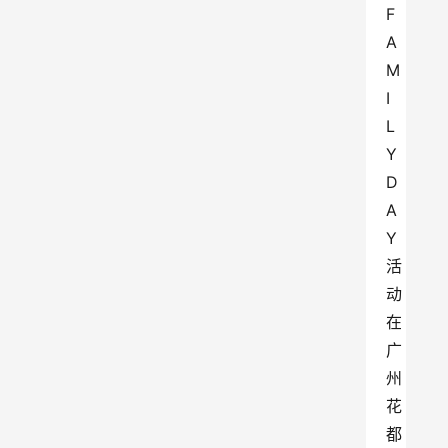
F
A
M
I
L
Y 
D
A
Y
活
动
在
广
州
花
都