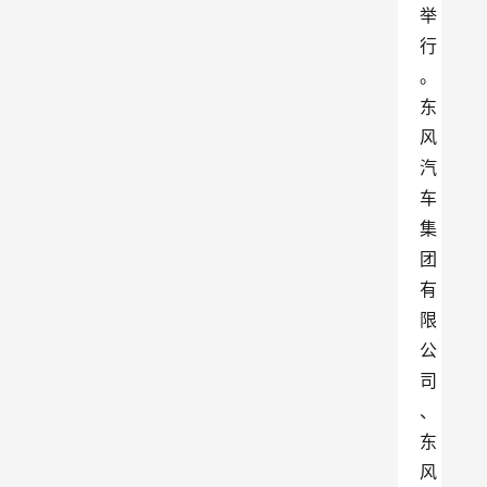
举
行
。
东
风
汽
车
集
团
有
限
公
司
、
东
风