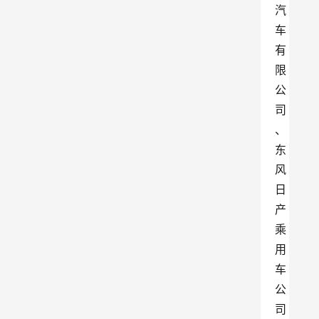
汽
车
有
限
公
司
、
东
风
日
产
乘
用
车
公
司