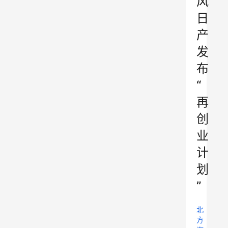
风
日
产
发
布
“
再
创
业
计
划
”
北
方