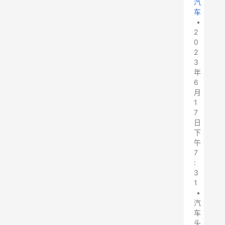
汽
车
•
2
0
2
3
年
6
月
1
7
日
下
午
7
:
3
1
•
汽
车
头