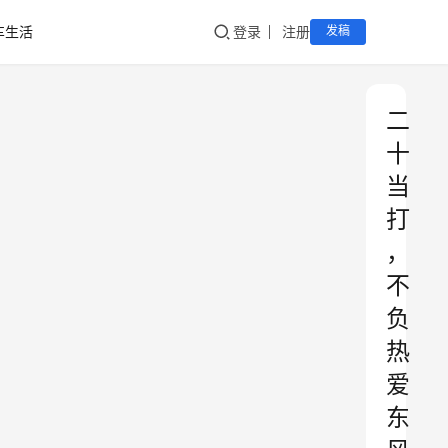
车生活
登录
注册
发稿
二
十
当
打
，
不
负
热
爱
东