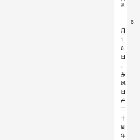
条
6
月
1
6
日
，
东
风
日
产
二
十
周
年