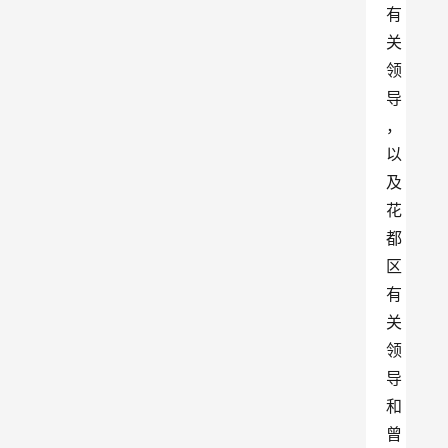
有
关
领
导
，
以
及
花
都
区
有
关
领
导
和
曾