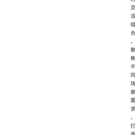
首
页
汽
车
头
条
河
北
车
市