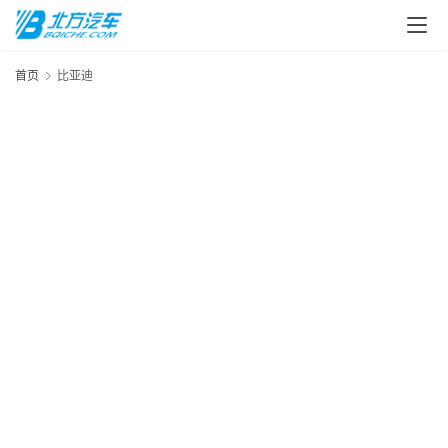
汽
车
头
首页
比亚迪
条
河
北
车
市
新
车
爆
料
试
驾
测